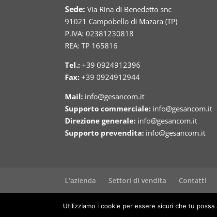
Sede:
Via Rina di Benedetto snc
91021 Campobello di Mazara (TP)
P.IVA: 02381230818
REA: TP 165816
Tel.:
+39 0924912396
Fax:
+39 0924912944
Mail:
info@gesancom.it
Supporto commerciale:
info@gesancom.it
Direzione generale:
info@gesancom.it
Supporto prevendita:
info@gesancom.it
L’azienda
Settori di vendita
Contatti
Sviluppato da Flavio Leone - Web & Photo
Utilizziamo i cookie per essere sicuri che tu possa 